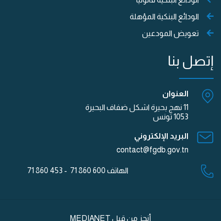
الودائع البنكية المؤهلة
تعويض المودعين
إتصل بنا
العنوان
11 نهج بحيرة اشكل ضفاف البحيرة
1053 تونس
البريد الإلكتروني
contact@fgdb.gov.tn
الهاتف
600 860 71 - 453 860 71
أنجز من قبل
MEDIANET