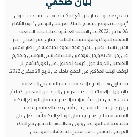
بيان صحفي
ينظم صندوق ضمان الودائع البنكية ندوة صحفية تحت عنوان:
"إجراءات تعويض مودعي البنك الفرنسي التونسي " يوم الثلاثاء
08 مارس 2022 على الساعة العاشرة صباحا بمقر الجمعية
المهنية للبنوك والمؤسسات المالية – شارع عمر القداح – خير
الدين باشا - تونس تندرج هذه الندوة الصحفية في إطار الإعلان
عن إجراءات تعويض مودعين البنك الفرنسي التونسي وتقديم
التفاصيل اللازمة حول كيفية الحصول على تعويضاتهم إثر
توقف البنك المذكور عن الدفع ابتداء من تاريخ 28 فيفري 2022.
ستتناول هذه الندوة الصحفية تقديم التفاصيل المتعلقة
بالإجراءات العمليّة الخاصة بتعويض المودعين المعنيين كما تمّ
ضبطها من قبل هيئة مراقبة الصندوق ضمان الودائع البنكية
وإبراز دور البريد التونسي في تأمين هذه العملية. وبهذه
المناسبة، يعلم صندوق ضمان الودائع البنكية أنّه تحصّل على
قاعدة بيانات المودعين وتولى معالجتها بالتنسيق مع البنك
الفرنسي التونسي، وقد تمت إحالة قائمات المودعين