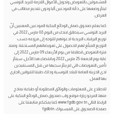
المشمولين بالتعويض وتحويل الأموال اللازمة للبريد التونسي
ليتمّ وضعها على ذمّة المودعين آليا ودون تقديم مطالب في
الغرض.
كما يعلم صندوق ضمان الودائع البنكية المودعين المعنيين أنّ
البريد التونسي سينطلق ابتداء من اليوم 08 مارس 2022 في
توزيع البرقيات البريدية لدعوتهم للتوجه إلى فروعه حسب
التوزيع المبلّغ لهم للحصول على تعويضاتهم المستحقة. وتمتد
فترة التعويض انطلاقا من يوم الأربعاء 09 مارس 2022 إلى
غاية يوم الجمعة 25 مارس 2022 وبانقضاء هذا الأجل، سيتمّ
تأمين التعويضات التي لم يتمّ سحبها من قبل المستفيدين
لدى الخزينة العامة للبلاد التونسية وذلك طبقا للقوانين الجاري
بها العمل.
للاطلاع على المعلومات والوثائق المطلوبة أو طباعة نماذج
منها، المرجو زيارة موقع واب صندوق ضمان الودائع البنكية على
الرابط التالي www.fgdb.gov.tn كما يمكنكم متابعتنا على
صفحة الصندوق على الفيسبوك :fgdbtn