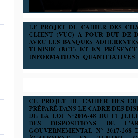
LE PROJET DU CAHIER DES CH
CLIENT (VUC) A POUR BUT DE 
AVEC LES BANQUES ADHÉRENTES
TUNISIE (BCT) ET EN PRÉSENC
INFORMATIONS QUANTITATIVES 
CE PROJET DU CAHIER DES CH
PRÉPARÉ DANS LE CADRE DES DIS
DE LA LOI N°2016-48 DU 11 JUI
DES DISPOSITIONS DE L’
GOUVERNEMENTAL N° 2017-268 D
ÉGALEMENT EN TENANT C