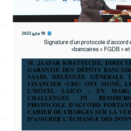
10 مايو 2023
Signature d’un protocole d’accord 
bancaires « FGDB » et l
M. JAAFAR KHATTECHE, DIRECT
GARANTIE DES DÉPÔTS BANCAI
SAAID, DÉLÉGUÉE GÉNÉRALE 
FINANCIER (CBF) ONT SIGNÉ, L
L’HÔTEL LAICO , EN MARG
CHALLENGES IN REIMBURS
PROTOCOLE D’ACCORD PORTA
CAHIER DE CHARGES SUR LA VUE
D’ASSURER L’ÉCHANGE DES DONN