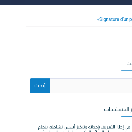
Signature d’un p
ث
ر المستجدات
في إطار التعريف بإحداثه وتركيز أسس نشاطه، ينظم