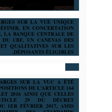
ARGES SUR LA VUE UNIQUE
DÉFINIR, EN CONCERTATION
, LA BANQUE CENTRALE DE
E DU CBF, UN CANEVAS DES
ET QUALITATIVES SUR LES
DÉPOSANTS ÉLIGIBLES.
ARGES SUR LA VUC A ÉTÉ
POSITIONS DE L’ARTICLE 164
LLET 2016 AINSI QUE CELLES
ARTICLE 29 DU DÉCRET
U 1ER FÉVRIER 2017, AMIS
OMPTE DES STANDARDS