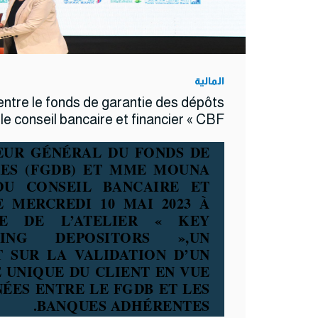
المالية
entre le fonds de garantie des dépôts
e conseil bancaire et financier « CBF»
EUR GÉNÉRAL DU FONDS DE
RES (FGDB) ET MME MOUNA
DU CONSEIL BANCAIRE ET
E MERCREDI 10 MAI 2023 À
E DE L’ATELIER « KEY
ING DEPOSITORS »,UN
NT
SUR LA VALIDATION D’UN
 UNIQUE DU CLIENT
EN VUE
ÉES ENTRE LE FGDB ET LES
BANQUES ADHÉRENTES.